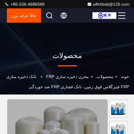
+86-536-4686588
wflrhbsb@126.com
حالا حرف بزن
محصولات
خونه
>
محصولات
>
مخزن ذخیره سازی FRP
>
تانک ذخیره سازی
FRP فیبرگلاس فوق زمین، تانک فشاری FRP ضد خوردگی