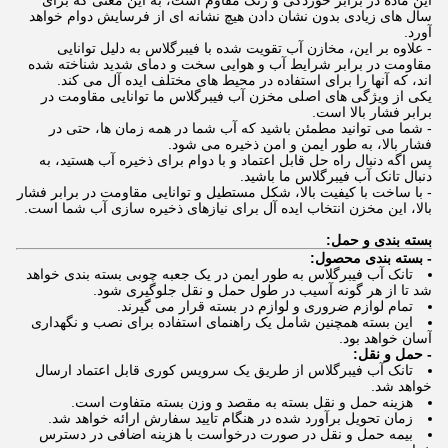
این ماده در برابر خوردگی و زنگ مقاوم است، به این معنی که برای
سال های زیادی بدون نشان دادن هیچ نشانه ای از فرسایش دوام خواهد
آورد.
- علاوه بر این، مخازن آب تقویت شده با فیبرگلاس به دلیل توانایی
مقاومت در برابر شرایط آب و هوایی سخت و دمای شدید شناخته شده
اند، که آنها را برای استفاده در محیط های مختلف ایده آل می کند.
یکی از ویژگی های اصلی مخزن آب فیبرگلاس ما توانایی مقاومت در
برابر فشار بالا است.
- شما می توانید مطمئن باشید که آب شما در همه زمان ها، حتی در
فشار بالا، به طور ایمن و امن ذخیره می شود.
پس اگه دنبال راه حل قابل اعتماد و با دوام برای ذخیره آب هستید، به
دنبال تانک آب فیبرگلاس ما باشید.
- با ساخت با کیفیت بالا، شکل مستطیل و توانایی مقاومت در برابر فشار
بالا، این مخزن انتخاب ایده آل برای نیازهای ذخیره سازی آب شما است.
بسته بندی و حمل:
- بسته بندی محصول:
تانک آب فیبرگلاس به طور ایمن در یک جعبه چوبی بسته بندی خواهد
شد تا از هر گونه آسیب در طول حمل و نقل جلوگیری شود.
تمام لوازم ضروری و لوازم در بسته قرار می گیرند.
این بسته همچنین شامل یک راهنمای استفاده برای نصب و نگهداری
آسان خواهد بود.
- حمل و نقل:
تانک آب فیبرگلاس از طریق یک سرویس کوری قابل اعتماد ارسال
خواهد شد.
هزینه حمل و نقل بسته به مقصد و وزن بسته متفاوت است.
زمان تحویل برآورد شده در هنگام تایید سفارش ارائه خواهد شد.
بیمه حمل و نقل در صورت درخواست با هزینه اضافی در دسترس