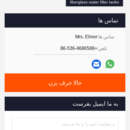
fiberglass water filter tanks
تماس ها
تماس ها:
Mrs. Elinor
تلفن:
+86-536-4686588
حالا حرف بزن
به ما ایمیل بفرست