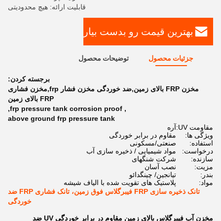
قابلیت ارائه: هیچ محدودیتی
بهترین قیمت رو بدست بیار
جزئیات محصول
توضیحات محصول
برجسته کردن:
مخزن FRP بالای زمین,ضد خوردگی مخزن فشار frp,مخزن فشاری
FRP بالای زمین
,
frp pressure tank corrosion proof
,
above ground frp pressure tank
مقاومت UV:
آره
ویژگی ها:
مقاوم در برابر خوردگی
استفاده:
صنعتی/مسکونی
درخواست:
مواد شیمیایی / ذخیره سازی آب
سازنده:
شرکت شنگهای
مزیت:
نصب آسان
بندر:
تیانجین/ چینگدائو
مواد:
پلاستیک های تقویت شده با الیاف شیشه
تانک ذخیره سازی FRP فیبرگلاس فوق زمین، تانک فشاری FRP ضد
خوردگی
مخزن آب فیبرگلاس بالای زمین مقاوم در برابر خوردگی UV ضد