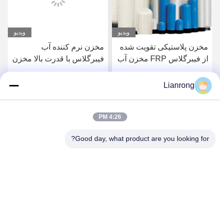
ویدیو
ویدیو
مخزن پلاستیکی تقویت شده
مخزن نرم کننده آب
از فیبرگلاس FRP مخزن آب
فیبرگلاس با قدرت بالا مخزن
نرم کننده تعمیر و نگهداری
آب مخزن فشار FRP
سقف بدون زنگ
Lianrong
بهترین قیمت رو بدست
بهترین قیمت رو بدست
4:26 PM
بیار
بیار
Good day, what product are you looking for?
Weifang Lianrong Environmental Protection
Equipment Co., Ltd
wflrhbsb@126.com
+86-536-4686588