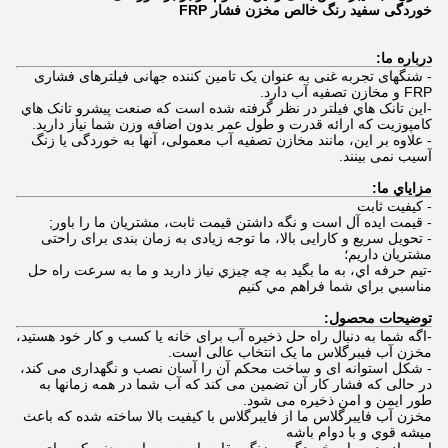
خوردگی سفید رنگ خالص مخزن فشار FRP
درباره ما:
- شنگهای تجربه غنی به عنوان یک تامین کننده جهانی فیلترهای فشاری
FRP و مخازن تصفیه آب دارد.
-اين تانک هاي فيلتر در نظر گرفته شده است که صنعت پیشرو تانک هاي
کامپوزیت که ارائه قدرت و طول عمر بدون اضافه وزن شما نیاز دارید.
- علاوه بر این، مانند مخازن تصفیه آب معمولی، آنها به خوردگی یا زنگ
آسیب نمی بینند.
مزاياي ما:
- کيفيت ثابت
- قیمت ایده آل است و نگه داشتن قیمت ثابت، مشتریان ما را باور;
- تحویل سریع و کارایی بالا، ما توجه زیادی به زمان بندی برای راحتی
مشتریان داریم؛
-تيم حرفه اي، به ما بگيد به چه چيزي نياز داريد و ما به سرعت راه حل
مناسبي براي شما فراهم مي کنيم
توضیحات محصول:
-اگه شما به دنبال راه حل ذخیره آب برای خانه یا کسب و کار خود هستید،
مخزن آب فیبرگلاس ما یک انتخاب عالی است.
- شکل استوانه ای و ساخت محکم آن را آسان نصب و نگهداری می کند،
در حالی که فشار کار آن تضمین می کند که آب شما در همه زمانها به
طور ایمن و امن ذخیره می شود.
مخزن آب فايبرگلاس ما از فايبرگلاس با کيفيت بالا ساخته شده که باعث
ميشه قوي و با دوام باشه