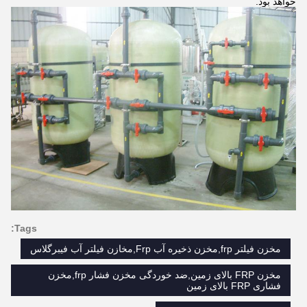
خواهد بود.
Tags:
مخزن فیلتر frp,مخزن ذخیره آب Frp,مخازن فیلتر آب فیبرگلاس
مخزن FRP بالای زمین,ضد خوردگی مخزن فشار frp,مخزن
فشاری FRP بالای زمین