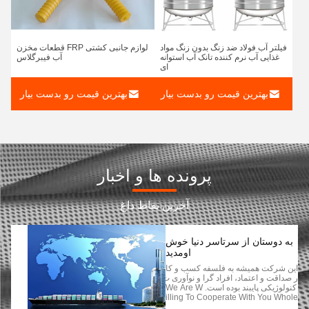
فیلتر آب فولاد ضد زنگ بدون زنگ مواد
لوازم جانبی کشتی FRP قطعات مخزن
غذایی آب نرم کننده تانک آب استوانه
آب فیبرگلاس
ای
بهترین قیمت رو بدست بیار
بهترین قیمت رو بدست بیار
پرونده ها و اخبار
آخرین نقاط داغ
به دوستان از سرتاسر دنيا خوش
اومديد
این شرکت همیشه به فلسفه کسب و کا
ر صداقت و اعتماد، افراد گرا و نوآوری ت
کنولوژیکی پایبند بوده است. We Are W
Illing To Cooperate With You Whole
Heartedly With A Sincere Service At