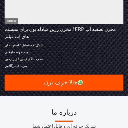
Video
مخزن تصفیه آب FRP / مخزن رزین مبادله یون برای سیستم
های آب فیلتر
شکل: مستطیل / استوانه ای
دوام: دوام طولانی
نصب: بالای زمین / زیر زمین
مواد: فایبرگلاس
حالا حرف بزن
درباره ما
شريک حرفه اي و قابل اعتماد شما