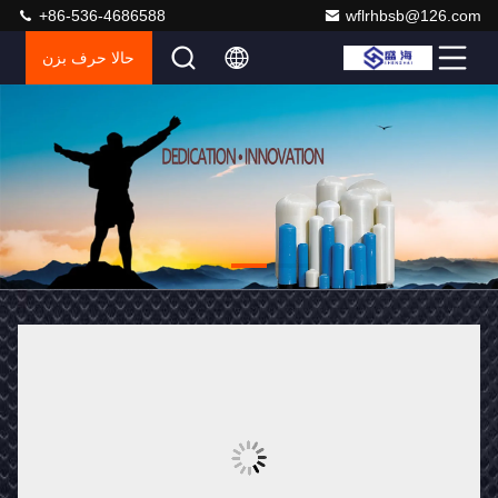
+86-536-4686588
wflrhbsb@126.com
حالا حرف بزن